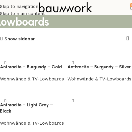
Wohnwände & TV-
Skip to navigation
Skip to main content
Lowboards
Show sidebar
Anthracite – Burgundy – Gold
Anthracite – Burgundy – Silver
Wohnwände & TV-Lowboards
Wohnwände & TV-Lowboards
Weiterlesen
Weiterlesen
Anthracite – Light Gray –
Black
Wohnwände & TV-Lowboards
Weiterlesen