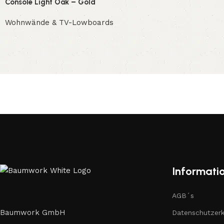
Console Light Oak – Gold
Wohnwände & TV-Lowboards
Informati
AGB´s
Baumwork GmbH
Datenschutzerk