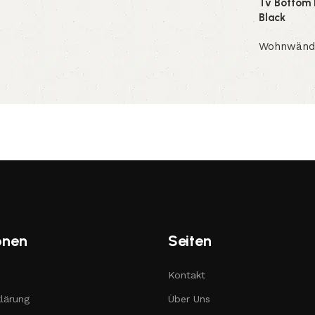
Tv Bottom 
Black
Wohnwänd
onen
Seiten
Kontakt
lärung
Über Uns