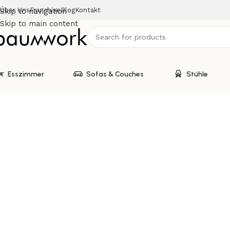
Über Uns
Franchise
Blog
Kontakt
Skip to navigation
Skip to main content
Esszimmer
Sofas & Couches
Stühle
Start
Wohnwände & TV-Lowboards
Console Anthracite Oak