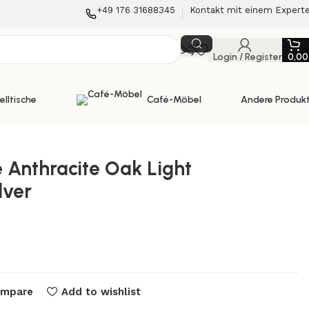
+49 176 31688345
Kontakt mit einem Expert
Login / Register
0,0
elltische
Café-Möbel
Andere Produk
 Anthracite Oak Light
lver
ompare
Add to wishlist