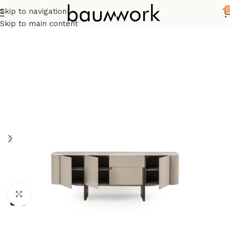
0
Skip to navigation
Start
Wohnwände & TV-Lowboards
Skip to main content
Click to enlarge