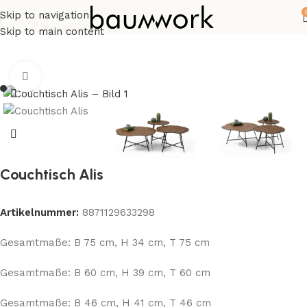
Skip to navigation
Start
Couchtische & Beistelltische
Skip to main content
Click to enlarge
Couchtisch Alis
Artikelnummer:
8871129633298
Gesamtmaße: B 75 cm, H 34 cm, T 75 cm
Gesamtmaße: B 60 cm, H 39 cm, T 60 cm
Gesamtmaße: B 46 cm, H 41 cm, T 46 cm