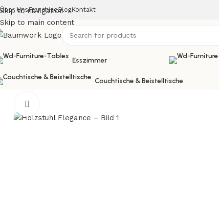
Über Uns
Franchise
Blog
Kontakt
Skip to navigation
Skip to main content
Esszimmer
Couchtische & Beistelltische
Start
Stühle
Holzstuhl Elegance
Click to enlarge