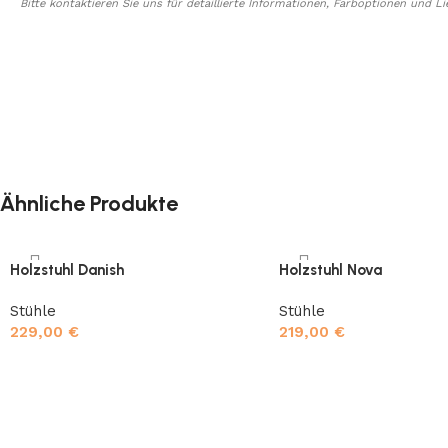
Bitte kontaktieren Sie uns für detaillierte Informationen, Farboptionen und Li
Ähnliche Produkte
Holzstuhl Danish
Holzstuhl Nova
Stühle
Stühle
229,00
€
219,00
€