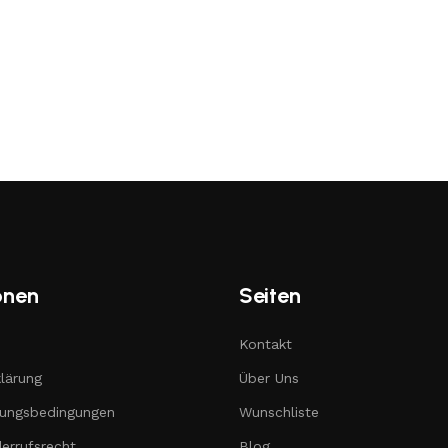
onen
Seiten
Kontakt
lärung
Über Uns
lungsbedingungen
Wunschliste
errufsrecht
Blog