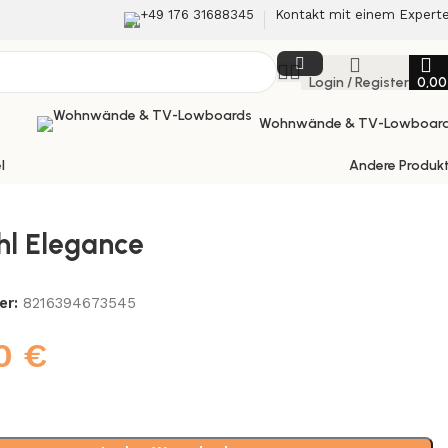
+49 176 31688345
Kontakt mit einem Expert
Login / Register
0,0
Wohnwände & TV-Lowboar
l
Andere Produk
hl Elegance
er:
8216394673545
00
€