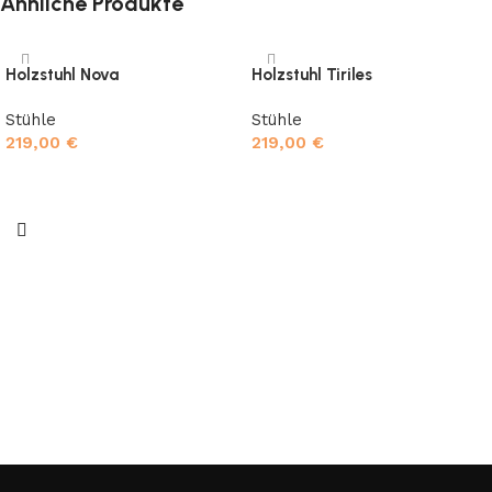
Ähnliche Produkte
Holzstuhl Nova
Holzstuhl Tiriles
Stühle
Stühle
219,00
€
219,00
€
In den Warenkorb
In den Warenkorb