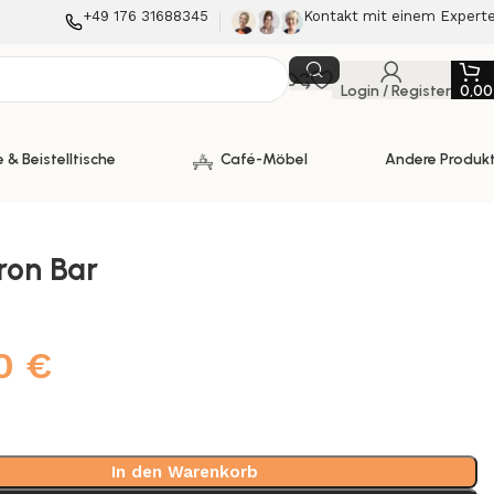
+49 176 31688345
Kontakt mit einem Expert
Login / Register
0,0
 & Beistelltische
Café-Möbel
Andere Produk
Iron Bar
00
€
In den Warenkorb