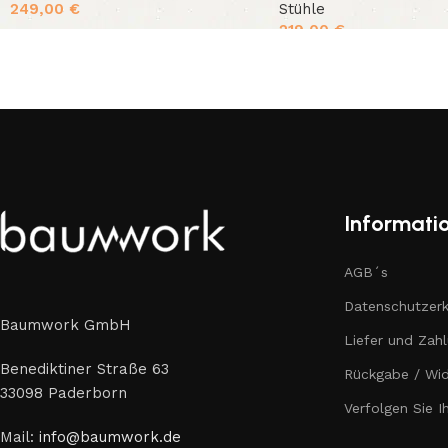
249,00
€
Stühle
219,00
€
Informati
AGB´s
Datenschutzerk
Baumwork GmbH
Liefer und Zah
Benediktiner Straße 63
Rückgabe / Wid
33098 Paderborn
Verfolgen Sie I
Mail:
info@baumwork.de