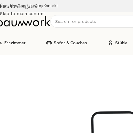
Über Uns
Franchise
Blog
Kontakt
Skip to navigation
Skip to main content
Esszimmer
Sofas & Couches
Stühle
Start
Stühle
S – 93 Iron Bar