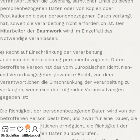
Verantwortlichen die Löschung sämtlicher Links zu diesen
personenbezogenen Daten oder von Kopien oder
Replikationen dieser personenbezogenen Daten verlangt
hat, soweit die Verarbeitung nicht erforderlich ist. Der
Mitarbeiter der
Baumwork
wird im Einzelfall das
Notwendige veranlassen.
e) Recht auf Einschränkung der Verarbeitung
Jede von der Verarbeitung personenbezogener Daten
betroffene Person hat das vom Europäischen Richtlinien-
und Verordnungsgeber gewährte Recht, von dem
Verantwortlichen die Einschränkung der Verarbeitung zu
verlangen, wenn eine der folgenden Voraussetzungen
gegeben ist:
Die Richtigkeit der personenbezogenen Daten wird von der
betroffenen Person bestritten, und zwar für eine Dauer, die
es dem Verantwortlichen ermöglicht, die Richtigkeit der
0
personenbezogenen Daten zu überprüfen.
Shop
Sidebar
Wishlist
Cart
My account
Home